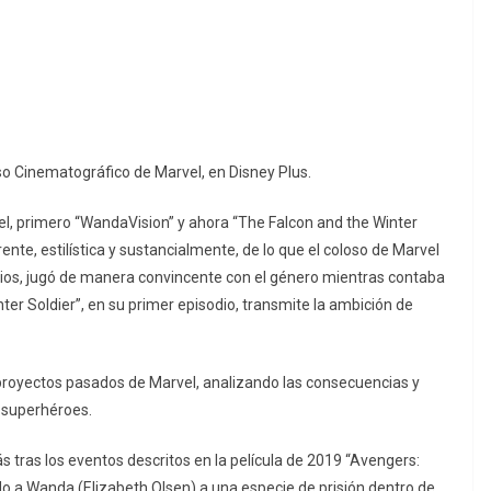
rso Cinematográfico de Marvel, en Disney Plus.
l, primero “WandaVision” y ahora “The Falcon and the Winter
te, estilística y sustancialmente, de lo que el coloso de Marvel
cios, jugó de manera convincente con el género mientras contaba
nter Soldier”, en su primer episodio, transmite la ambición de
s proyectos pasados de Marvel, analizando las consecuencias y
s superhéroes.
 tras los eventos descritos en la película de 2019 “Avengers:
do a Wanda (Elizabeth Olsen) a una especie de prisión dentro de