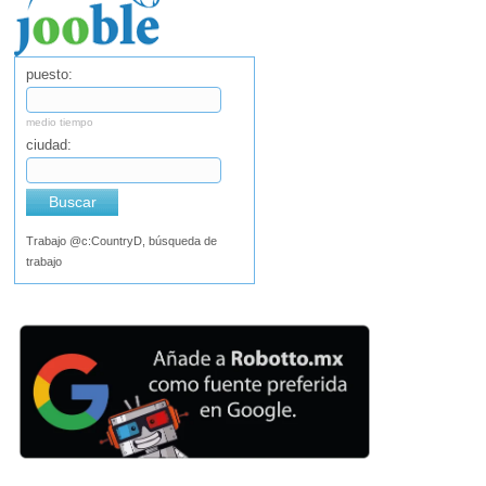
puesto:
medio tiempo
ciudad:
Buscar
Trabajo @c:CountryD, búsqueda de
trabajo