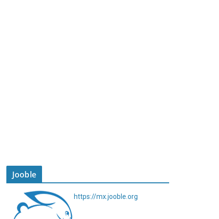
Jooble
https://mx.jooble.org