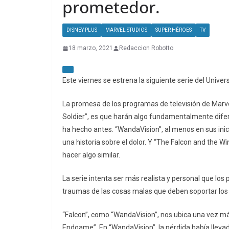
prometedor.
DISNEY PLUS
MARVEL STUDIOS
SUPER HÉROES
TV
18 marzo, 2021
Redaccion Robotto
Este viernes se estrena la siguiente serie del Unive
La promesa de los programas de televisión de Marve
Soldier”, es que harán algo fundamentalmente diferen
ha hecho antes. “WandaVision”, al menos en sus ini
una historia sobre el dolor. Y “The Falcon and the Wi
hacer algo similar.
La serie intenta ser más realista y personal que lo
traumas de las cosas malas que deben soportar lo
“Falcon”, como “WandaVision”, nos ubica una vez más
Endgame”. En “WandaVision”, la pérdida había lleva