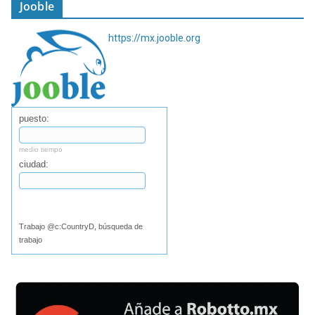
Jooble
https://mx.jooble.org
puesto:
medio tiempo
ciudad:
Buscar
Trabajo @c:CountryD, búsqueda de
trabajo