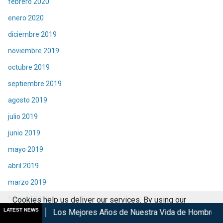
febrero 2020
enero 2020
diciembre 2019
noviembre 2019
octubre 2019
septiembre 2019
agosto 2019
julio 2019
junio 2019
mayo 2019
abril 2019
marzo 2019
febrero 2019
Cookies help us deliver our services. By using our
LATEST NEWS
s Mejores Años de Nuestra Vida de Hombres G en cines
Kyo
services, you agree to our use of cookies.
Got it
enero 2019