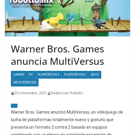
Warner Bros. Games
anuncia MultiVersus
GAMER
PC
PLAYSTATION 4
PLAYSTATION 5
XBOX
XBOX SERIES X|S
20 noviembre, 2021
Redaccion Robotto
Warner Bros. Games anunció MultiVersus, un videojuego de
lucha de plataformas totalmente nuevo y gratuito que
presenta un formato 2 contra 2 basado en equipos
combinado con un elenco en constante expansión de