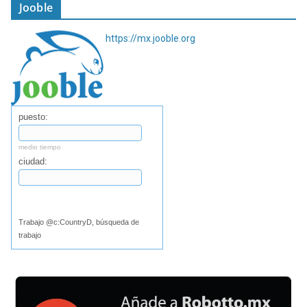
Jooble
https://mx.jooble.org
puesto:
medio tiempo
ciudad:
Buscar
Trabajo @c:CountryD, búsqueda de
trabajo