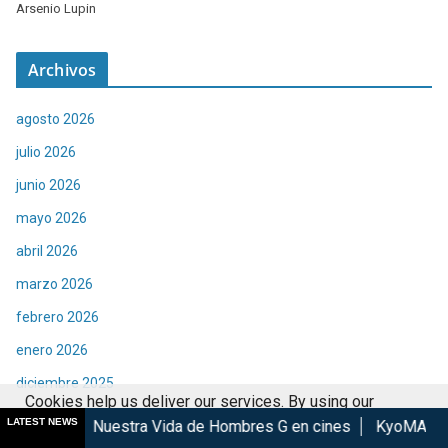
Arsenio Lupin
Archivos
agosto 2026
julio 2026
junio 2026
mayo 2026
abril 2026
marzo 2026
febrero 2026
enero 2026
diciembre 2025
Cookies help us deliver our services. By using our
noviembre 2025
LATEST NEWS
tra Vida de Hombres G en cines
KyoMAF 2026: Anuncian cola
services, you agree to our use of cookies.
Got it