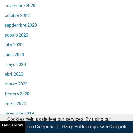
noviembre 2020
octubre 2020
septiembre 2020
agosto 2020
julio 2020
junio 2020
mayo 2020
abril 2020
marzo 2020
febrero 2020
enero 2020
diciembre 2019
Cookies help us deliver our services. By using our
noviembre 2019
LATEST NEWS
Cinépolis
Harry Potter regresa a Cinépolis con menú y colec
services, you agree to our use of cookies.
Got it
octubre 2019