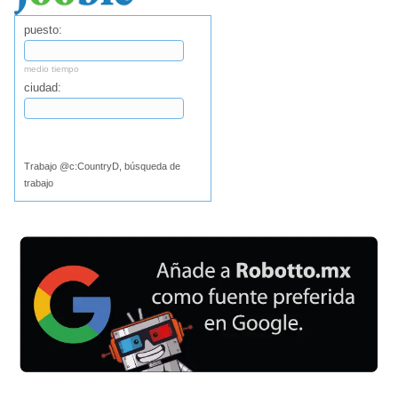
puesto:
medio tiempo
ciudad:
Buscar
Trabajo @c:CountryD, búsqueda de
trabajo