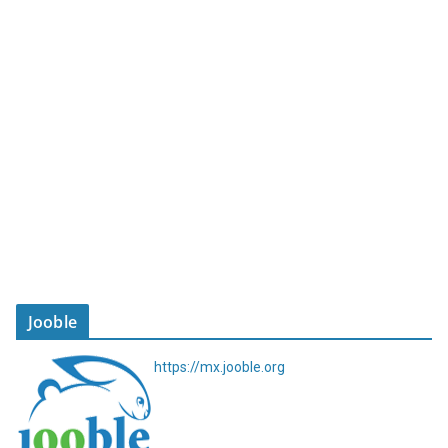
Jooble
https://mx.jooble.org