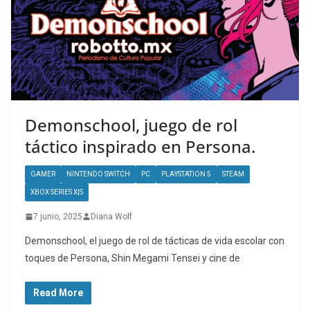
Demonschool, juego de rol
táctico inspirado en Persona.
GAMER
NINTENDO SWITCH
PC
PLAYSTATION 5
STEAM
XBOX SERIES X|S
7 junio, 2025
Diana Wolf
Demonschool, el juego de rol de tácticas de vida escolar con
toques de Persona, Shin Megami Tensei y cine de
Read More