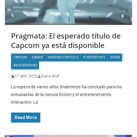
Pragmata: El esperado título de
Capcom ya está disponible
CAPCOM
GAMER
NINTENDO SWITCH 2
PLAYSTATION 5
STEAM
XBOX SERIES X|S
17 abril, 2026
Diana Wolf
La espera de varios años finalmente ha concluido para los
entusiastas de la ciencia ficción y el entretenimiento
interactivo. La
Read More