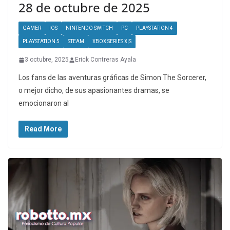
28 de octubre de 2025
GAMER
IOS
NINTENDO SWITCH
PC
PLAYSTATION 4
PLAYSTATION 5
STEAM
XBOX SERIES X|S
3 octubre, 2025
Erick Contreras Ayala
Los fans de las aventuras gráficas de Simon The Sorcerer,
o mejor dicho, de sus apasionantes dramas, se
emocionaron al
Read More