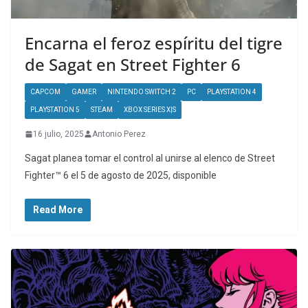
Encarna el feroz espíritu del tigre
de Sagat en Street Fighter 6
CAPCOM
GAMER
NINTENDO SWITCH 2
PC
PLAYSTATION 4
PLAYSTATION 5
STEAM
XBOX SERIES X|S
16 julio, 2025
Antonio Perez
Sagat planea tomar el control al unirse al elenco de Street
Fighter™ 6 el 5 de agosto de 2025, disponible
Read More