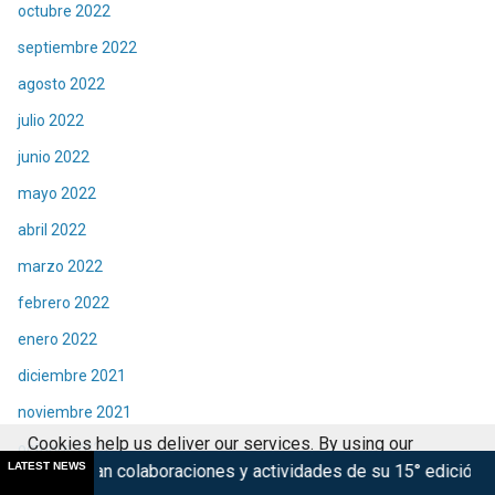
octubre 2022
septiembre 2022
agosto 2022
julio 2022
junio 2022
mayo 2022
abril 2022
marzo 2022
febrero 2022
enero 2022
diciembre 2021
noviembre 2021
Cookies help us deliver our services. By using our
octubre 2021
LATEST NEWS
boraciones y actividades de su 15° edición
Marsupilami: Cao
services, you agree to our use of cookies.
Got it
septiembre 2021