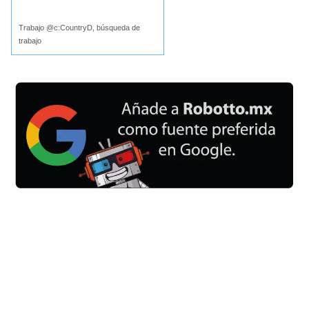
Buscar
Trabajo @c:CountryD, búsqueda de
trabajo