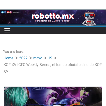
Skip
to
content
You are here:
Home
2022
mayo
19
KOF XV ICFC Weekly Series, el torneo oficial online de KOF
XV