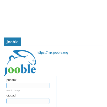
Jooble
https://mx.jooble.org
puesto:
medio tiempo
ciudad: