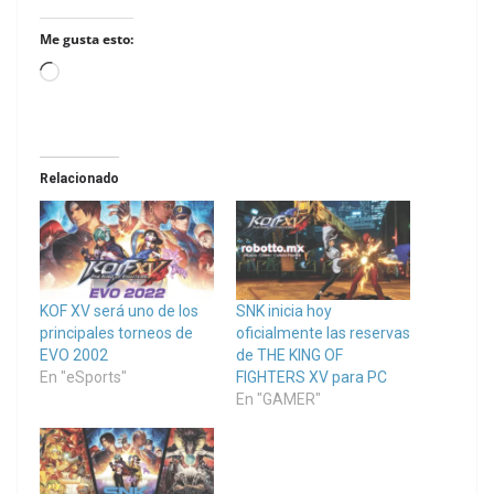
Me gusta esto:
Loading…
Relacionado
KOF XV será uno de los
SNK inicia hoy
principales torneos de
oficialmente las reservas
EVO 2002
de THE KING OF
En "eSports"
FIGHTERS XV para PC
En "GAMER"