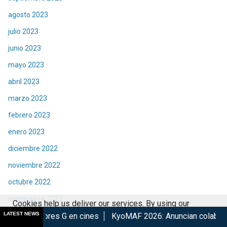
agosto 2023
julio 2023
junio 2023
mayo 2023
abril 2023
marzo 2023
febrero 2023
enero 2023
diciembre 2022
noviembre 2022
octubre 2022
septiembre 2022
Cookies help us deliver our services. By using our
LATEST NEWS
agosto 2022
en cines
KyoMAF 2026: Anuncian colaboraciones y actividad
services, you agree to our use of cookies.
Got it