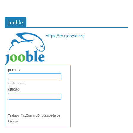
Jooble
https://mx.jooble.org
puesto:
medio tiempo
ciudad:
Buscar
Trabajo @c:CountryD, búsqueda de
trabajo