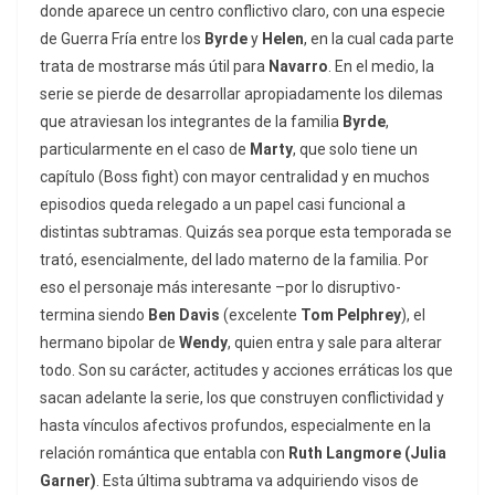
donde aparece un centro conflictivo claro, con una especie
de Guerra Fría entre los
Byrde
y
Helen
, en la cual cada parte
trata de mostrarse más útil para
Navarro
. En el medio, la
serie se pierde de desarrollar apropiadamente los dilemas
que atraviesan los integrantes de la familia
Byrde
,
particularmente en el caso de
Marty
, que solo tiene un
capítulo (Boss fight) con mayor centralidad y en muchos
episodios queda relegado a un papel casi funcional a
distintas subtramas. Quizás sea porque esta temporada se
trató, esencialmente, del lado materno de la familia. Por
eso el personaje más interesante –por lo disruptivo-
termina siendo
Ben Davis
(excelente
Tom Pelphrey
), el
hermano bipolar de
Wendy
, quien entra y sale para alterar
todo. Son su carácter, actitudes y acciones erráticas los que
sacan adelante la serie, los que construyen conflictividad y
hasta vínculos afectivos profundos, especialmente en la
relación romántica que entabla con
Ruth Langmore (Julia
Garner)
. Esta última subtrama va adquiriendo visos de