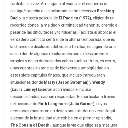
facilista a la vez. Arriesgado al esquivar el esquema de
castigo/tragedia de la aclamada serie televisiva
Breaking
Bad
o la clásica película de
El Padrino (1972)
, eligiendo un
recorrido donde la maldad y criminalidad tienen su premio a
pesar de las dificultades y/o miserias. Facilista al abordar el
verdadero conflicto central de la última temporada, que es
la chance de disolución del núcleo familiar, escogiendo una
salida donde algunas resoluciones son excesivamente
simples y dejan demasiados cabos sueltos. Hubo, es cierto,
unas cuantas instancias de bienvenida ambigüedad en
estos siete capítulos finales, que incluso introdujeron
situaciones donde
Marty (Jason Bateman)
y
Wendy
(Laura Linney)
lucieron acorralados e incluso
desconcertados, casi sin respuestas. En particular a través
del accionar de
Ruth Langmore (Julia Garner)
, cuyas
decisiones mostraron un deseo por salir del universo ilegal -
a pesar de la brutalidad que exhibe en el primer episodio,
The Cousin of Death
-, aunque la vía que elige sea más una