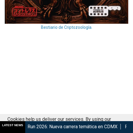
Bestiario de Criptozoología.
Cookies help us deliver our services. By using our
LATEST NEWS
n 2026: Nueva carrera temática en CDMX
Retorna The Transf
services, you agree to our use of cookies.
Got it