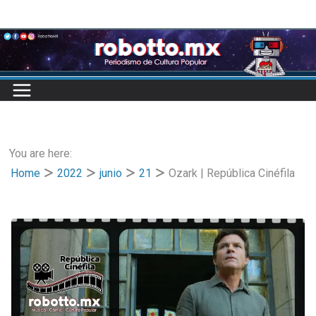
Skip
to
content
You are here:
Home
2022
junio
21
Ozark | República Cinéfila