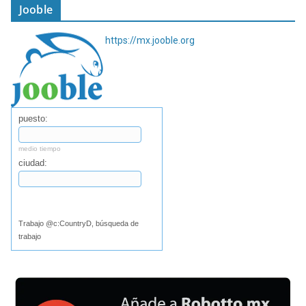
Jooble
https://mx.jooble.org
puesto:
medio tiempo
ciudad:
Buscar
Trabajo @c:CountryD, búsqueda de
trabajo