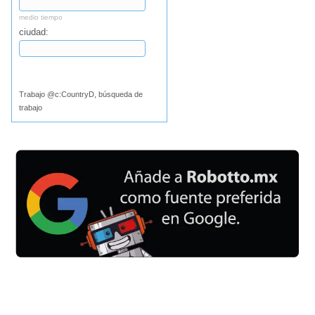
medio tiempo
ciudad:
Buscar
Trabajo @c:CountryD, búsqueda de
trabajo