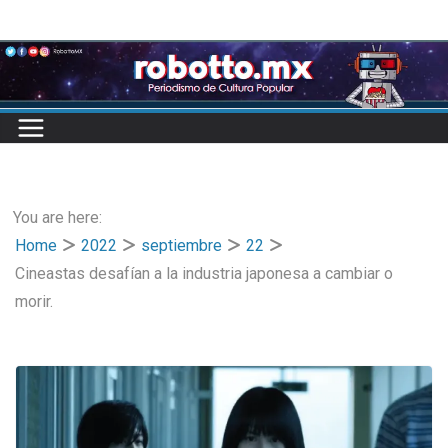
Skip
to
content
You are here:
Home
2022
septiembre
22
Cineastas desafían a la industria japonesa a cambiar o
morir.