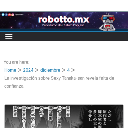
Skip
to
content
You are here:
Home
2024
diciembre
4
La investigación sobre Sexy Tanaka-san revela falta de
confianza.