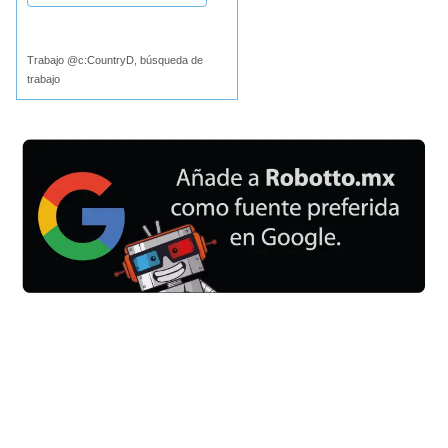
Buscar
Trabajo @c:CountryD, búsqueda de
trabajo