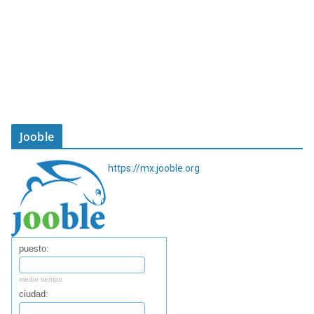
Jooble
https://mx.jooble.org
puesto:
medio tiempo
ciudad: