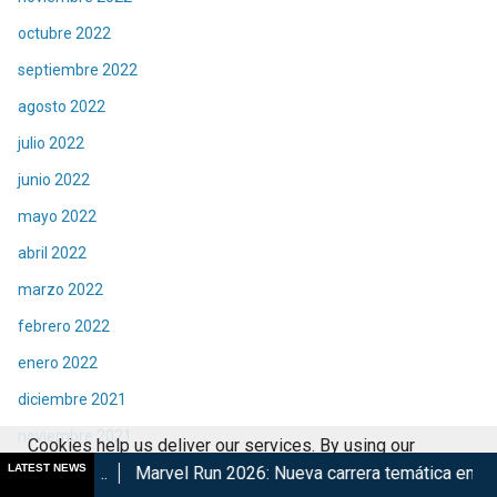
octubre 2022
septiembre 2022
agosto 2022
julio 2022
junio 2022
mayo 2022
abril 2022
marzo 2022
febrero 2022
enero 2022
diciembre 2021
noviembre 2021
Cookies help us deliver our services. By using our
LATEST NEWS
Marvel Run 2026: Nueva carrera temática en CDMX
Retorna 
octubre 2021
services, you agree to our use of cookies.
Got it