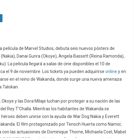
va película
de Marvel Studios, debuta seis nuevos pósters de
’o (Nakia), Danai Gurira (Okoye), Angela Bassett (Reina Ramonda),
. La película llegará a salas de cine disponibles el 10 de
a el 9 de noviembre. Los tickets ya pueden adquirirse
online
y en
turarse en el reino de Wakanda, donde surge una nueva amenaza
a Talokan.
 Okoye y las Dora Milaje luchan por proteger a su nación de las
 del Rey T’Challa. Mientras los habitantes de Wakanda se
 héroes deben unirse con la ayuda de War Dog Nakia y Everett
 Wakanda. El film protagonizado por Tenoch Huerta como Namor,
a con las actuaciones de Dominique Thorne, Michaela Coel, Mabel