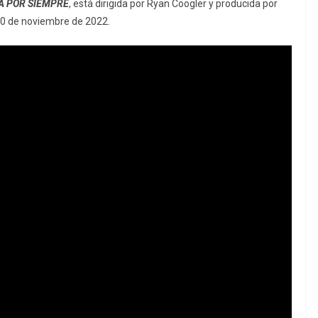
A POR SIEMPRE
, está dirigida por Ryan Coogler y producida por
 10 de noviembre de 2022.