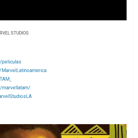
RVEL STUDIOS
/peliculas
/MarvelLatinoamerica
LATAM
/marvellatam/
arvelStudiosLA