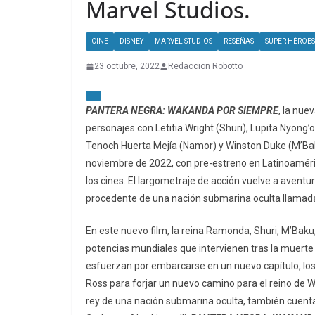
Marvel Studios.
CINE
DISNEY
MARVEL STUDIOS
RESEÑAS
SUPER HÉROES
23 octubre, 2022
Redaccion Robotto
PANTERA NEGRA: WAKANDA POR SIEMPRE
, la nue
personajes con Letitia Wright (Shuri), Lupita Nyong
Tenoch Huerta Mejía (Namor) y Winston Duke (M’Baku)
noviembre de 2022, con pre-estreno en Latinoaméric
los cines. El largometraje de acción vuelve a aven
procedente de una nación submarina oculta llamad
En este nuevo film, la reina Ramonda, Shuri, M’Baku,
potencias mundiales que intervienen tras la muerte
esfuerzan por embarcarse en un nuevo capítulo, los
Ross para forjar un nuevo camino para el reino de
rey de una nación submarina oculta, también cuent