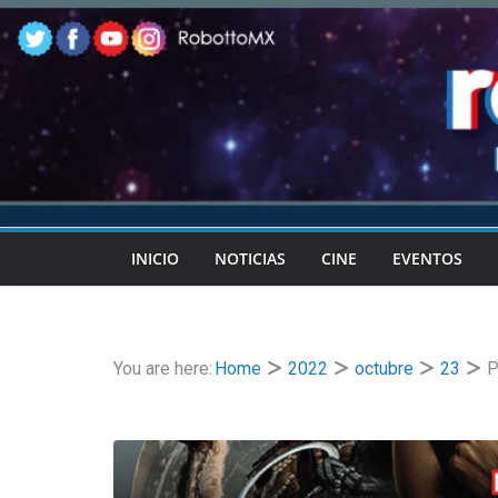
Skip
to
content
INICIO
NOTICIAS
CINE
EVENTOS
You are here:
Home
2022
octubre
23
P