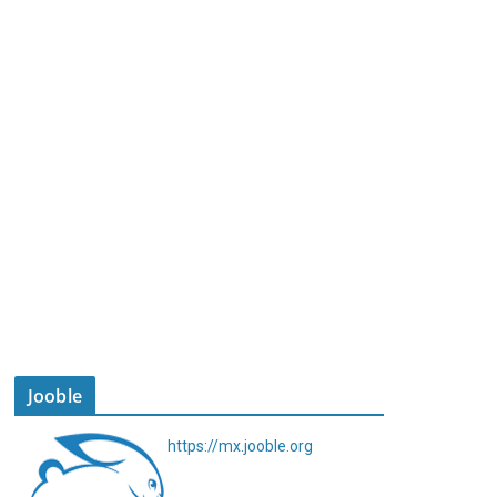
Jooble
https://mx.jooble.org