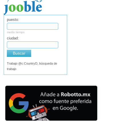
puesto:
medio tiempo
ciudad:
Buscar
Trabajo @c:CountryD, búsqueda de
trabajo