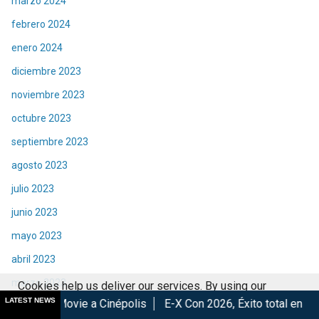
marzo 2024
febrero 2024
enero 2024
diciembre 2023
noviembre 2023
octubre 2023
septiembre 2023
agosto 2023
julio 2023
junio 2023
mayo 2023
abril 2023
marzo 2023
Cookies help us deliver our services. By using our
LATEST NEWS
 a Cinépolis
E-X Con 2026, Éxito total en la convención.
Lo
services, you agree to our use of cookies.
Got it
febrero 2023