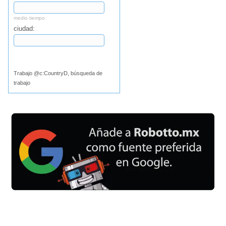
medio tiempo
ciudad:
Buscar
Trabajo @c:CountryD, búsqueda de
trabajo