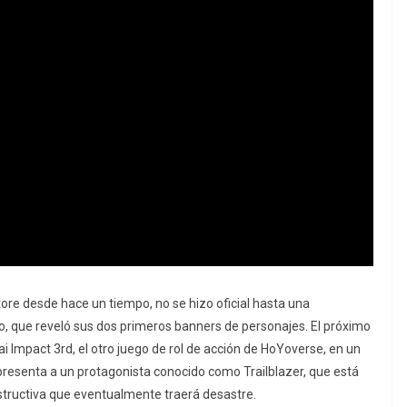
Store desde hace un tiempo, no se hizo oficial hasta una
o, que reveló sus dos primeros banners de personajes. El próximo
i Impact 3rd, el otro juego de rol de acción de HoYoverse, en un
y presenta a un protagonista conocido como Trailblazer, que está
destructiva que eventualmente traerá desastre.