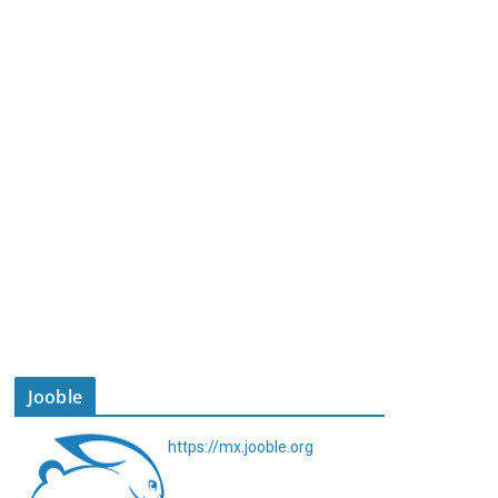
Jooble
https://mx.jooble.org