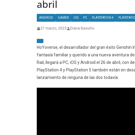
abril
ANDROID
GAMER
IOS
PC
PLAYSTATION 4
PLAYSTATI
27 marzo, 2023
Diana Basurto
HoYoverse, el desarrollador del gran éxito Genshin 
fantasía familiar y querido a una nueva aventura de c
Rail, llegará a PC, iOS y Android el 26 de abril, con d
PlayStation 4 y PlayStation 5 también están en des
lanzamiento de ninguna de las dos todavía.