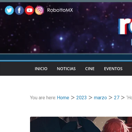
Skip
to
content
INICIO
NOTICIAS
CINE
EVENTOS
You are here:
Home
2023
marzo
27
‘H