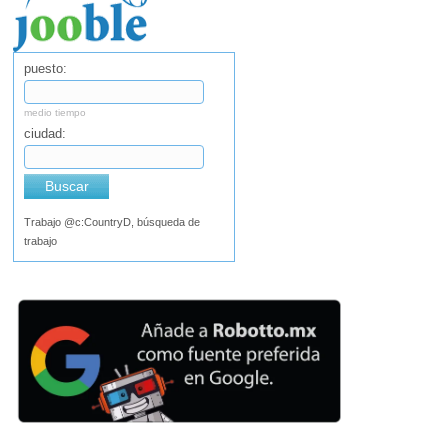
puesto:
medio tiempo
ciudad:
Buscar
Trabajo @c:CountryD, búsqueda de
trabajo