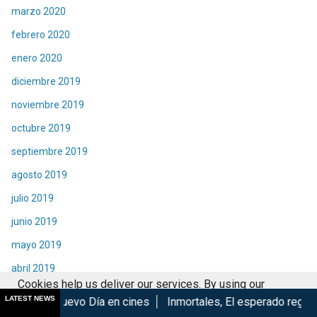
marzo 2020
febrero 2020
enero 2020
diciembre 2019
noviembre 2019
octubre 2019
septiembre 2019
agosto 2019
julio 2019
junio 2019
mayo 2019
abril 2019
Cookies help us deliver our services. By using our
marzo 2019
LATEST NEWS
 Día en cines
Inmortales, El esperado regreso de Izu...
Mar
services, you agree to our use of cookies.
Got it
febrero 2019