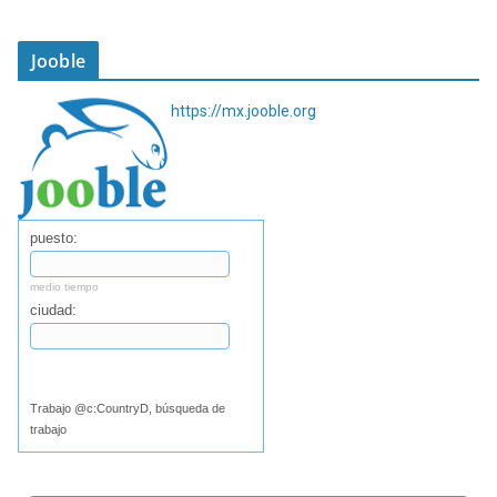
Jooble
https://mx.jooble.org
puesto:
medio tiempo
ciudad:
Buscar
Trabajo @c:CountryD, búsqueda de
trabajo