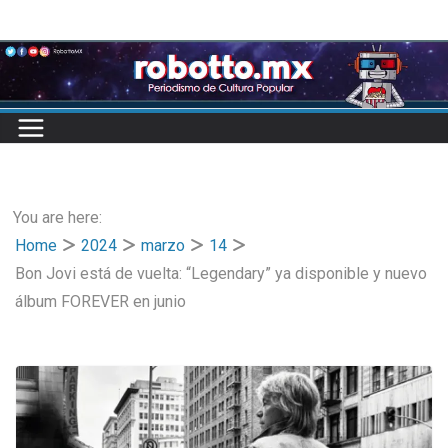
Skip
to
content
You are here:
Home
2024
marzo
14
Bon Jovi está de vuelta: “Legendary” ya disponible y nuevo
álbum FOREVER en junio