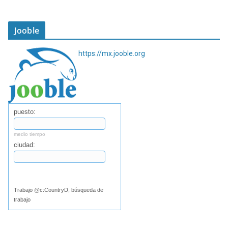
Jooble
https://mx.jooble.org
puesto:
medio tiempo
ciudad:
Buscar
Trabajo @c:CountryD, búsqueda de
trabajo