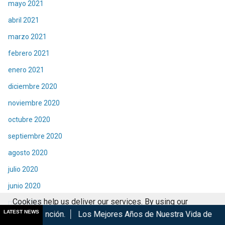
mayo 2021
abril 2021
marzo 2021
febrero 2021
enero 2021
diciembre 2020
noviembre 2020
octubre 2020
septiembre 2020
agosto 2020
julio 2020
junio 2020
Cookies help us deliver our services. By using our
mayo 2020
LATEST NEWS
n.
Los Mejores Años de Nuestra Vida de Hombres G en cines
services, you agree to our use of cookies.
Got it
abril 2020