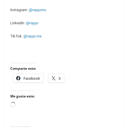
Instagram:
@rappimx
LinkedIn:
@rappi
TikTok:
@rappi.mx
Comparte esto:
Facebook
X
Me gusta esto:
Loading…