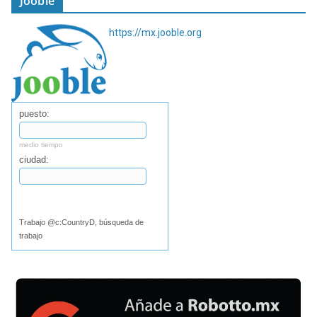
Jooble
https://mx.jooble.org
puesto:
medio tiempo
ciudad:
Buscar
Trabajo @c:CountryD, búsqueda de
trabajo