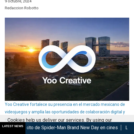
9 octubre, 2024
Redaccion Robotto
Yoo Creative fortalece su presencia en el mercado mexicano de
videojuegos y amplía las oportunidades de colaboración digital y
empleo
Cookies help us deliver our services. By using our
16 julio, 2026
LATEST NEWS
o de Spider-Man Brand New Day en cines
Las Lágrimas de Bael
services, you agree to our use of cookies.
Got it
Arsenio Lupin