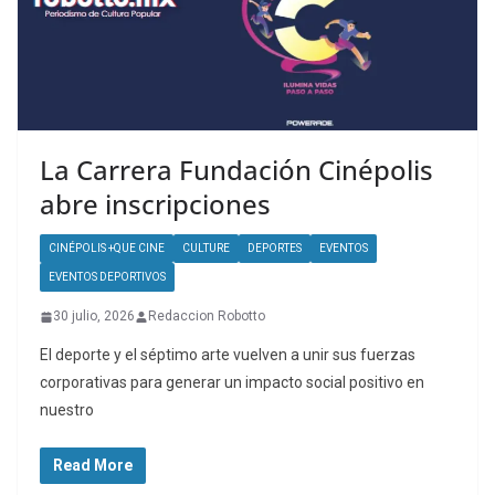
La Carrera Fundación Cinépolis
abre inscripciones
CINÉPOLIS +QUE CINE
CULTURE
DEPORTES
EVENTOS
EVENTOS DEPORTIVOS
30 julio, 2026
Redaccion Robotto
El deporte y el séptimo arte vuelven a unir sus fuerzas
corporativas para generar un impacto social positivo en
nuestro
Read More