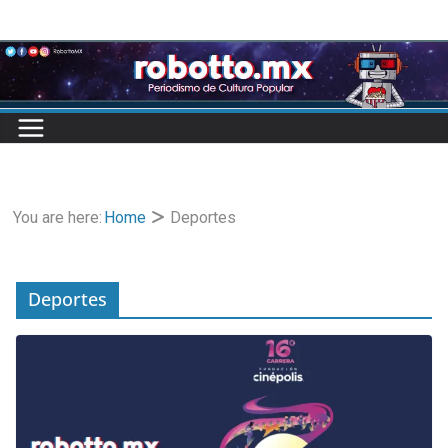
Skip
to
content
You are here:
Home
Deportes
Deportes