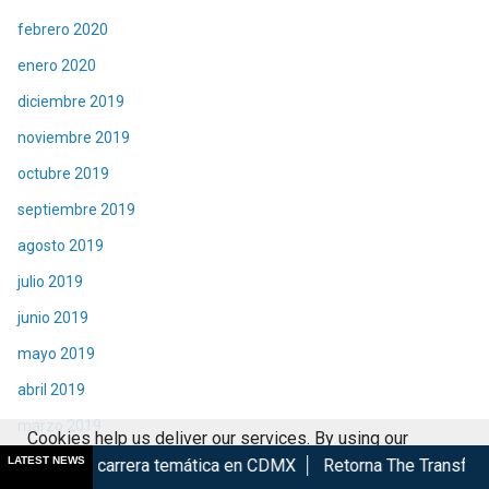
febrero 2020
enero 2020
diciembre 2019
noviembre 2019
octubre 2019
septiembre 2019
agosto 2019
julio 2019
junio 2019
mayo 2019
abril 2019
marzo 2019
Cookies help us deliver our services. By using our
febrero 2019
LATEST NEWS
rera temática en CDMX
Retorna The Transformers: The Movie a
services, you agree to our use of cookies.
Got it