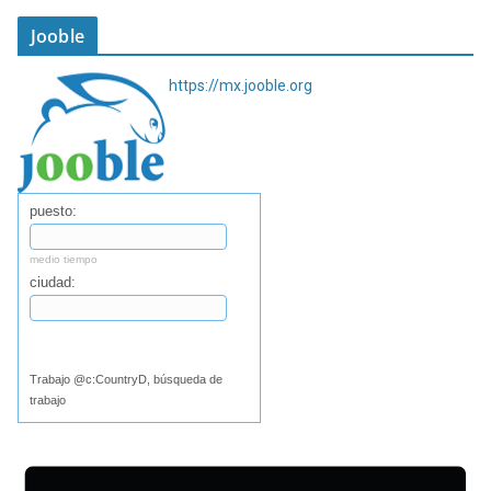
Jooble
https://mx.jooble.org
puesto:
medio tiempo
ciudad:
Buscar
Trabajo @c:CountryD, búsqueda de
trabajo