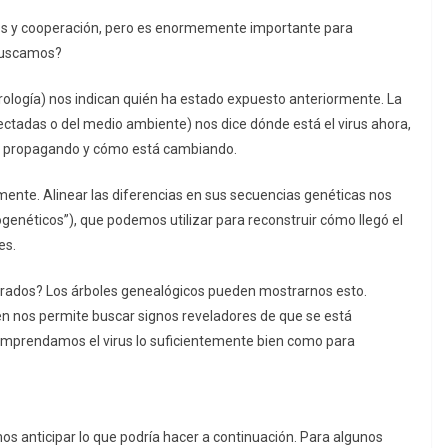
rsos y cooperación, pero es enormemente importante para
 buscamos?
rología) nos indican quién ha estado expuesto anteriormente. La
ctadas o del medio ambiente) nos dice dónde está el virus ahora,
á propagando y cómo está cambiando.
ente. Alinear las diferencias en sus secuencias genéticas nos
ogenéticos”), que podemos utilizar para reconstruir cómo llegó el
es.
rados? Los árboles genealógicos pueden mostrarnos esto.
n nos permite buscar signos reveladores de que se está
mprendamos el virus lo suficientemente bien como para
anticipar lo que podría hacer a continuación. Para algunos