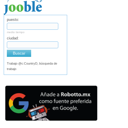
puesto:
medio tiempo
ciudad:
Buscar
Trabajo @c:CountryD, búsqueda de
trabajo