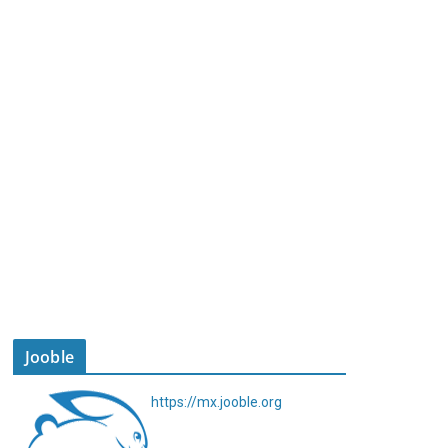
Jooble
https://mx.jooble.org