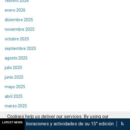
febrero 2026
enero 2026
diciembre 2025
noviembre 2025
octubre 2025
septiembre 2025
agosto 2025
julio 2025
junio 2025
mayo 2025
abril 2025
marzo 2025
febrero 2025
Cookies help us deliver our services. By using our
LATEST NEWS
iones y actividades de su 15° edición
Marsupilami: Caos a 
services, you agree to our use of cookies.
Got it
enero 2025