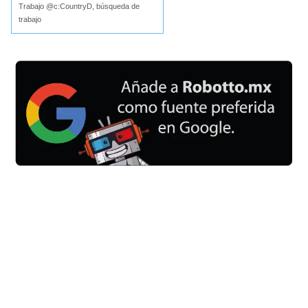
Trabajo @c:CountryD, búsqueda de
trabajo