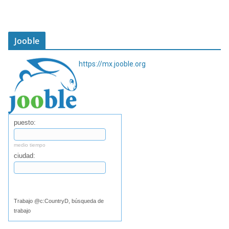
Jooble
https://mx.jooble.org
puesto:
medio tiempo
ciudad:
Buscar
Trabajo @c:CountryD, búsqueda de
trabajo