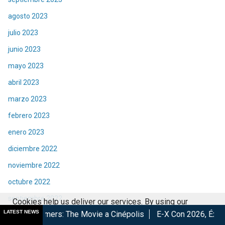
agosto 2023
julio 2023
junio 2023
mayo 2023
abril 2023
marzo 2023
febrero 2023
enero 2023
diciembre 2022
noviembre 2022
octubre 2022
septiembre 2022
Cookies help us deliver our services. By using our
LATEST NEWS
 The Movie a Cinépolis
E-X Con 2026, Éxito total en la conven
agosto 2022
services, you agree to our use of cookies.
Got it