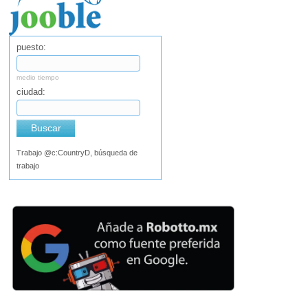
puesto:
medio tiempo
ciudad:
Buscar
Trabajo @c:CountryD, búsqueda de
trabajo