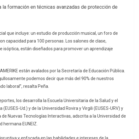
a la formación en técnicas avanzadas de protección de
l que incluye: un estudio de producción musical, un foro de
 con capacidad para 100 personas. Los salones de clase,
e isóptica, están diseñados para promover un aprendizaje
AMERIKE están avalados por la Secretaría de Educación Pública.
rgullosamente podemos decir que más del 90% de nuestros
o laboral”, resalta Peña.
tes, los desarrolla la Escuela Universitaria de la Salud y el
a (EUSES-Ud.) y de la Universidad Rovira y Virgili (EUSES-URV) y
 de Nuevas Tecnologías Interactivas, adscrita a la Universidad de
ad hermana EUNEIZ.
ruptiva y enfocada en las habilidades e intereses de la