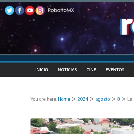
Skip
to
content
INICIO
NOTICIAS
CINE
EVENTOS
You are here:
Home
2024
agosto
8
La