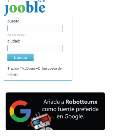
puesto:
medio tiempo
ciudad:
Buscar
Trabajo @c:CountryD, búsqueda de
trabajo