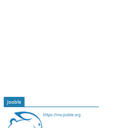
Jooble
https://mx.jooble.org