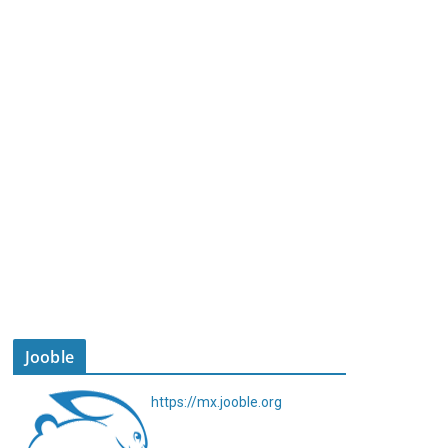
Jooble
https://mx.jooble.org