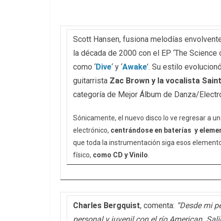
Scott Hansen, fusiona melodías envolvent
la década de 2000 con el EP ‘The Science 
como ‘
Dive
‘ y ‘
Awake
’. Su estilo evolucio
guitarrista
Zac Brown y la vocalista Sain
categoría de Mejor Álbum de Danza/Electró
Sónicamente, el nuevo disco lo ve regresar a un
electrónico,
centrándose en baterías y eleme
que toda la instrumentación siga esos element
físico,
como CD y Vinilo
.
Charles Bergquist
, comenta:
“Desde mi pe
personal y juvenil con el río American. S