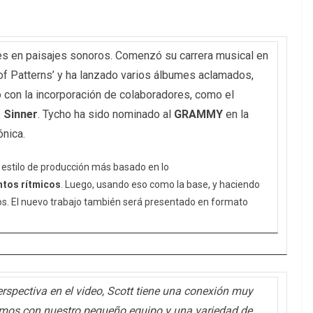
es en paisajes sonoros. Comenzó su carrera musical en
of Patterns’ y ha lanzado varios álbumes aclamados,
nó con la incorporación de colaboradores, como el
t Sinner
. Tycho ha sido nominado al
GRAMMY
en la
nica.
 estilo de producción más basado en lo
ntos rítmicos
. Luego, usando eso como la base, y haciendo
os. El nuevo trabajo también será presentado en formato
rspectiva en el video, Scott tiene una conexión muy
alimos con nuestro pequeño equipo y una variedad de