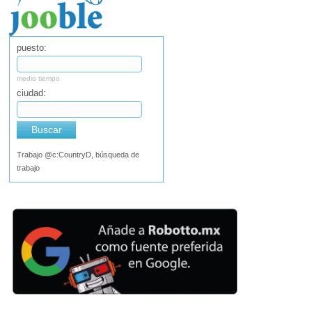
puesto:
medio tiempo
ciudad:
Buscar
Trabajo @c:CountryD, búsqueda de
trabajo