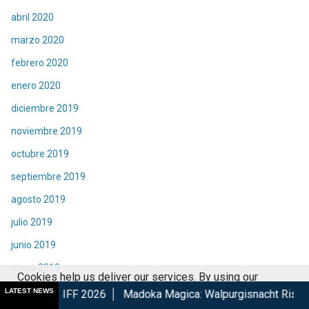
abril 2020
marzo 2020
febrero 2020
enero 2020
diciembre 2019
noviembre 2019
octubre 2019
septiembre 2019
agosto 2019
julio 2019
junio 2019
mayo 2019
Cookies help us deliver our services. By using our
abril 2019
LATEST NEWS
F 2026
Madoka Magica: Walpurgisnacht Rising confirma su es
services, you agree to our use of cookies.
Got it