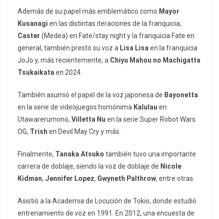
Además de su papel más emblemático como
Mayor
Kusanagi
en las distintas iteraciones de la franquicia,
Caster
(Medea) en Fate/stay night y la franquicia Fate en
general, también prestó su voz a
Lisa Lisa
en la franquicia
JoJo y, más recientemente, a
Chiyu Mahou no Machigatta
Tsukaikata
en 2024.
También asumió el papel de la voz japonesa de
Bayonetta
en la serie de videojuegos homónima
Kalulau
en
Utawarerumono,
Villetta Nu
en la serie Super Robot Wars
OG,
Trish
en Devil May Cry y más.
Finalmente,
Tanaka Atsuko
también tuvo una importante
carrera de doblaje, siendo la voz de doblaje de
Nicole
Kidman
,
Jennifer Lopez
,
Gwyneth Palthrow
, entre otras.
Asistió a la Academia de Locución de Tokio, donde estudió
entrenamiento de voz en 1991. En 2012, una encuesta de