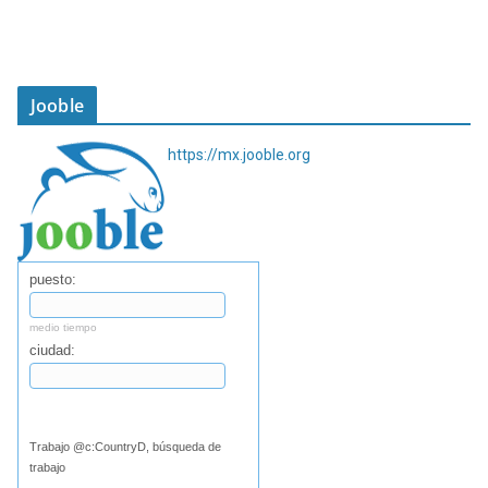
Jooble
https://mx.jooble.org
puesto:
medio tiempo
ciudad:
Buscar
Trabajo @c:CountryD, búsqueda de
trabajo