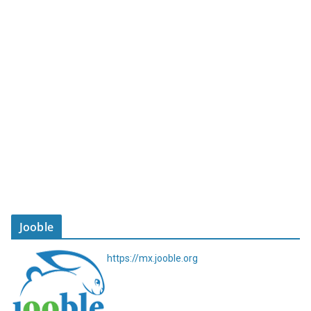
Jooble
https://mx.jooble.org