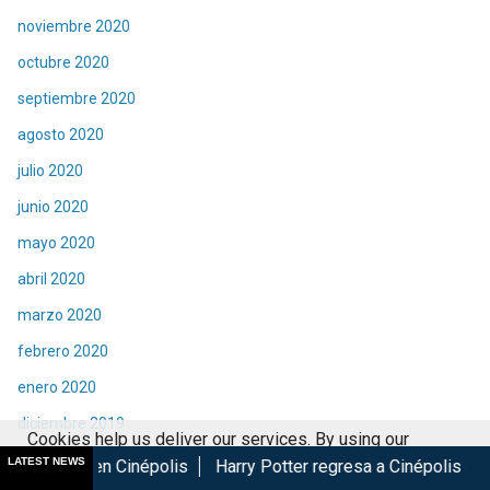
noviembre 2020
octubre 2020
septiembre 2020
agosto 2020
julio 2020
junio 2020
mayo 2020
abril 2020
marzo 2020
febrero 2020
enero 2020
diciembre 2019
Cookies help us deliver our services. By using our
noviembre 2019
LATEST NEWS
népolis
Harry Potter regresa a Cinépolis con menú y coleccio
services, you agree to our use of cookies.
Got it