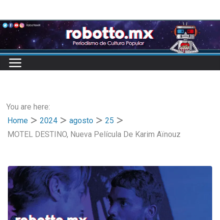
Skip
to
content
You are here:
Home
2024
agosto
25
MOTEL DESTINO, Nueva Película De Karim Aïnouz