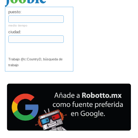
puesto:
medio tiempo
ciudad:
Buscar
Trabajo @c:CountryD, búsqueda de
trabajo