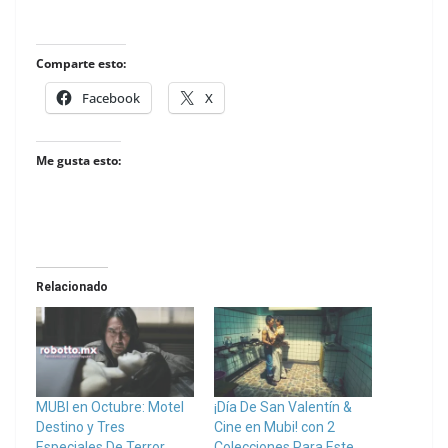
Comparte esto:
Facebook
X
Me gusta esto:
Relacionado
MUBI en Octubre: Motel
¡Día De San Valentín &
Destino y Tres
Cine en Mubi! con 2
Especiales De Terror.
Colecciones Para Este