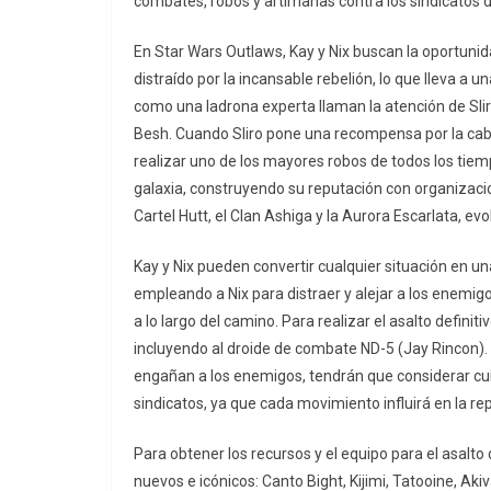
combates, robos y artimañas contra los sindicatos d
En Star Wars Outlaws, Kay y Nix buscan la oportunida
distraído por la incansable rebelión, lo que lleva 
como una ladrona experta llaman la atención de Slir
Besh. Cuando Sliro pone una recompensa por la cabez
realizar uno de los mayores robos de todos los tiem
galaxia, construyendo su reputación con organizacio
Cartel Hutt, el Clan Ashiga y la Aurora Escarlata, ev
Kay y Nix pueden convertir cualquier situación en una
empleando a Nix para distraer y alejar a los enemig
a lo largo del camino. Para realizar el asalto definit
incluyendo al droide de combate ND-5 (Jay Rincon). M
engañan a los enemigos, tendrán que considerar c
sindicatos, ya que cada movimiento influirá en la re
Para obtener los recursos y el equipo para el asalto d
nuevos e icónicos: Canto Bight, Kijimi, Tatooine, Aki