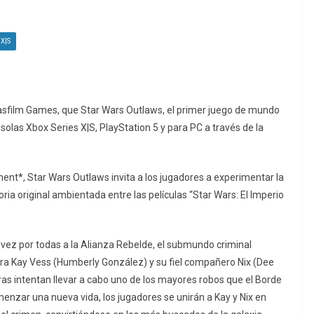
X|S
casfilm Games, que Star Wars Outlaws, el primer juego de mundo
nsolas Xbox Series X|S, PlayStation 5 y para PC a través de la
ent*, Star Wars Outlaws invita a los jugadores a experimentar la
ia original ambientada entre las películas “Star Wars: El Imperio
 vez por todas a la Alianza Rebelde, el submundo criminal
ra Kay Vess (Humberly González) y su fiel compañero Nix (Dee
ras intentan llevar a cabo uno de los mayores robos que el Borde
menzar una nueva vida, los jugadores se unirán a Kay y Nix en