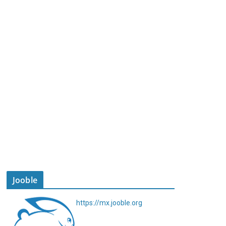
Jooble
https://mx.jooble.org