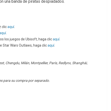
con una banda de piratas despiadados.
 clic
aquí
.
aquí
.
os los juegos de Ubisoft, haga clic
aquí
.
de Star Wars Outlaws, haga clic
aquí
.
st, Chengdu, Milán, Montpellier, París, Redlynx, Shanghái,
les para su compra por separado.