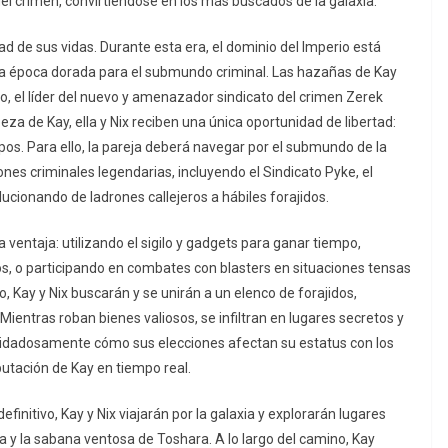
el crimen, convirtiéndose en los más buscados de la galaxia.
d de sus vidas. Durante esta era, el dominio del Imperio está
a una época dorada para el submundo criminal. Las hazañas de Kay
o, el líder del nuevo y amenazador sindicato del crimen Zerek
a de Kay, ella y Nix reciben una única oportunidad de libertad:
pos. Para ello, la pareja deberá navegar por el submundo de la
nes criminales legendarias, incluyendo el Sindicato Pyke, el
olucionando de ladrones callejeros a hábiles forajidos.
 ventaja: utilizando el sigilo y gadgets para ganar tiempo,
os, o participando en combates con blasters en situaciones tensas
ivo, Kay y Nix buscarán y se unirán a un elenco de forajidos,
ientras roban bienes valiosos, se infiltran en lugares secretos y
uidadosamente cómo sus elecciones afectan su estatus con los
putación de Kay en tiempo real.
efinitivo, Kay y Nix viajarán por la galaxia y explorarán lugares
va y la sabana ventosa de Toshara. A lo largo del camino, Kay