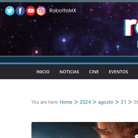
Skip
to
content
INICIO
NOTICIAS
CINE
EVENTOS
You are here:
Home
2024
agosto
31
S