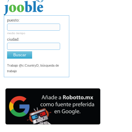
puesto:
medio tiempo
ciudad:
Buscar
Trabajo @c:CountryD, búsqueda de
trabajo