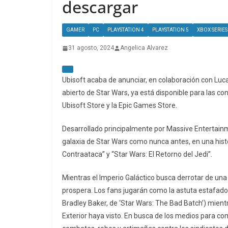
descargar
GAMER
PC
PLAYSTATION 4
PLAYSTATION 5
XBOX SERIES 
31 agosto, 2024
Angelica Alvarez
Ubisoft acaba de anunciar, en colaboración con Lu
abierto de Star Wars, ya está disponible para las co
Ubisoft Store y la Epic Games Store.
Desarrollado principalmente por Massive Entertainm
galaxia de Star Wars como nunca antes, en una histor
Contraataca” y “Star Wars: El Retorno del Jedi”.
Mientras el Imperio Galáctico busca derrotar de una
prospera. Los fans jugarán como la astuta estafado
Bradley Baker, de ‘Star Wars: The Bad Batch’) mient
Exterior haya visto. En busca de los medios para co