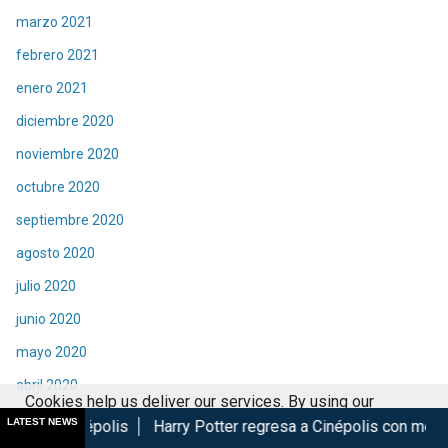
marzo 2021
febrero 2021
enero 2021
diciembre 2020
noviembre 2020
octubre 2020
septiembre 2020
agosto 2020
julio 2020
junio 2020
mayo 2020
abril 2020
Cookies help us deliver our services. By using our
marzo 2020
LATEST NEWS
Harry Potter regresa a Cinépolis con menú y coleccionables
services, you agree to our use of cookies.
Got it