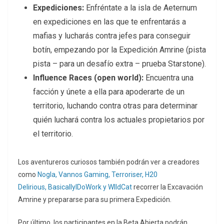
Expediciones:
Enfréntate a la isla de Aeternum
en expediciones en las que te enfrentarás a
mafias y lucharás contra jefes para conseguir
botín, empezando por la Expedición Amrine (pista
pista – para un desafío extra – prueba Starstone).
Influence Races (open world):
Encuentra una
facción y únete a ella para apoderarte de un
territorio, luchando contra otras para determinar
quién luchará contra los actuales propietarios por
el territorio.
Los aventureros curiosos también podrán ver a creadores
como
Nogla
,
Vannos Gaming
,
Terroriser
,
H20
Delirious
,
BasicallyIDoWork
y
WIldCat
recorrer la Excavación
Amrine y prepararse para su primera Expedición.
Por último, los participantes en la Beta Abierta podrán