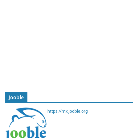
Jooble
https://mx.jooble.org