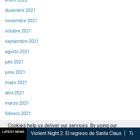
diciembre 2021
noviembre 2021
octubre 2021
septiembre 2021
agosto 2021
julio 2021
junio 2021
mayo 2021
abril 2021
marzo 2021
febrero 2021
enero 2021
Cookies help us deliver our services. By using our
LATEST NEWS
ent Night 2: El regreso de Santa Claus
Taquilla | Éxito de Sp
services, you agree to our use of cookies.
Got it
diciembre 2020