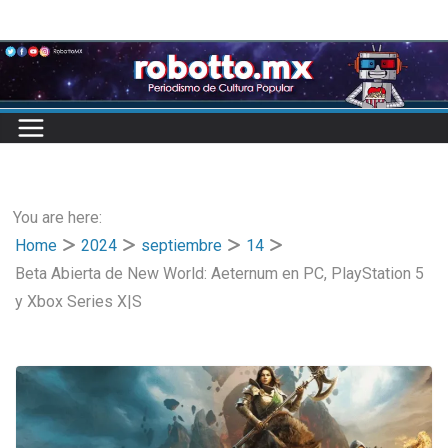
Skip
to
content
You are here:
Home
2024
septiembre
14
Beta Abierta de New World: Aeternum en PC, PlayStation 5
y Xbox Series X|S