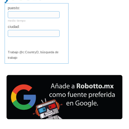
puesto:
medio tiempo
ciudad:
Buscar
Trabajo @c:CountryD, búsqueda de
trabajo