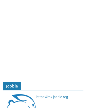
Jooble
https://mx.jooble.org