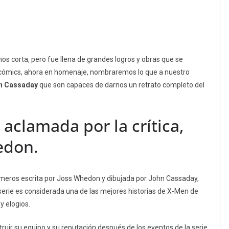
s corta, pero fue llena de grandes logros y obras que se
s cómics, ahora en homenaje, nombraremos lo que a nuestro
n Cassaday
que son capaces de darnos un retrato completo del
: aclamada por la crítica,
edon.
meros escrita por Joss Whedon y dibujada por John Cassaday,
serie es considerada una de las mejores historias de X-Men de
y elogios.
ruir su equipo y su reputación después de los eventos de la serie