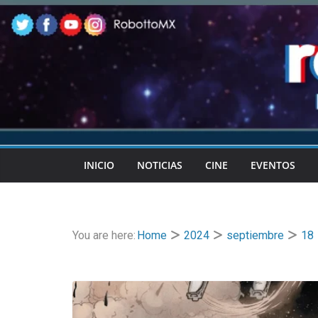
Skip
to
content
INICIO
NOTICIAS
CINE
EVENTOS
You are here:
Home
2024
septiembre
18