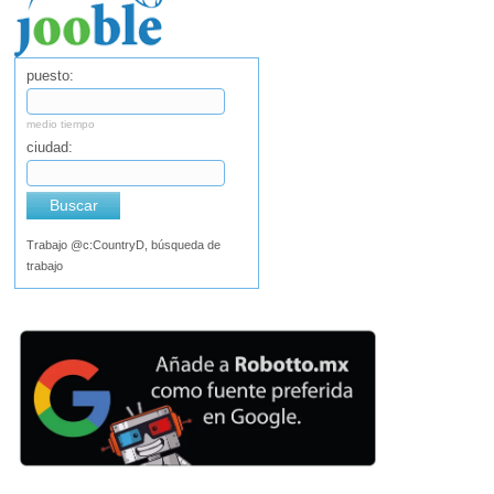
puesto:
medio tiempo
ciudad:
Buscar
Trabajo @c:CountryD, búsqueda de
trabajo