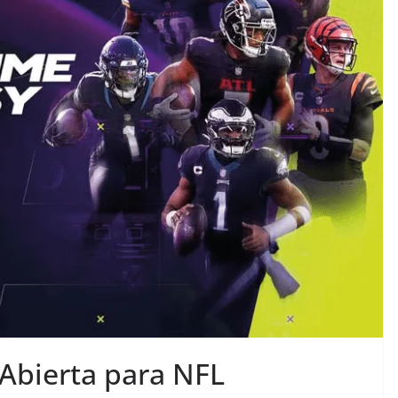
 Abierta para NFL