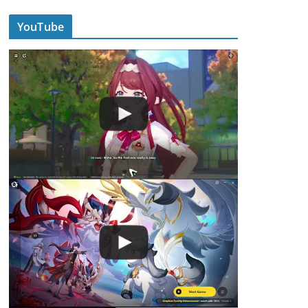
YouTube