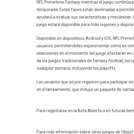
NFL Primetime Fantasy mientras el juego continúa 
temporada. Estas fases están destinadas a permitir
ayudará a evaluar sus características y mecánicas. 
juego estará disponible para más regiones y disposit
Disponible en dispositivos Android y iOS, NFL Prim
usuarios, permitiéndoles experimentar cómo es tomar
selecciones en el momento del juego afectarán en úl
de los juegos tradicionales de fantasy football, lo
cualquier semana, incluyendo los playoffs.
Los usuarios que se pre-registren para participar en
en el lanzamiento, que incluye un paquete de cartas
Para registrarse en la Beta Abierta o en futuras beta
Para más información sobre otros juegos de Ubisoft,