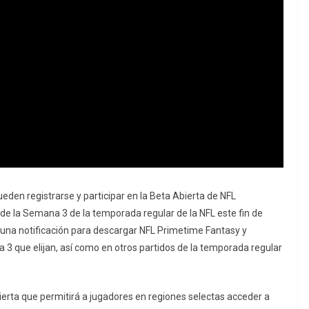
ueden registrarse y participar en la Beta Abierta de NFL
 de la Semana 3 de la temporada regular de la NFL este fin de
n una notificación para descargar NFL Primetime Fantasy y
a 3 que elijan, así como en otros partidos de la temporada regular
bierta que permitirá a jugadores en regiones selectas acceder a