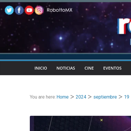
Skip
to
content
INICIO
NOTICIAS
CINE
EVENTOS
You are here:
Home
2024
septiembre
19