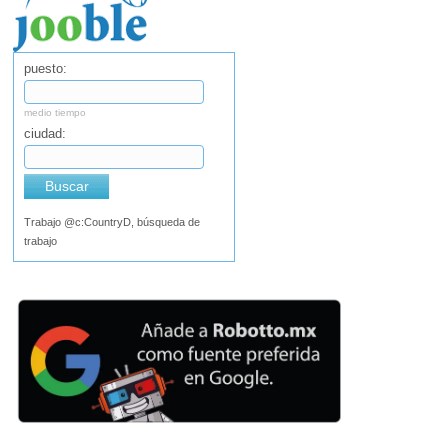
puesto:
medio tiempo
ciudad:
Buscar
Trabajo @c:CountryD, búsqueda de
trabajo