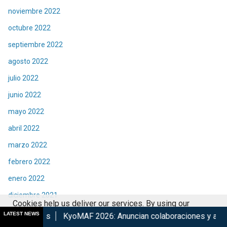
noviembre 2022
octubre 2022
septiembre 2022
agosto 2022
julio 2022
junio 2022
mayo 2022
abril 2022
marzo 2022
febrero 2022
enero 2022
diciembre 2021
Cookies help us deliver our services. By using our
noviembre 2021
LATEST NEWS
KyoMAF 2026: Anuncian colaboraciones y actividades de su 15°
services, you agree to our use of cookies.
Got it