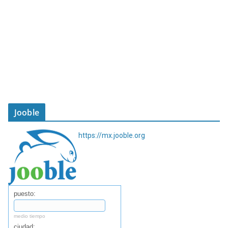
Jooble
https://mx.jooble.org
puesto:
medio tiempo
ciudad: