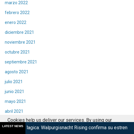
marzo 2022
febrero 2022
enero 2022
diciembre 2021
noviembre 2021
octubre 2021
septiembre 2021
agosto 2021
julio 2021
junio 2021
mayo 2021
abril 2021
Cookies help us deliver our services. By using our
marzo 2021
LATEST NEWS
 Walpurgisnacht Rising confirma su estreno
Taquilla de Spi
services, you agree to our use of cookies.
Got it
febrero 2021