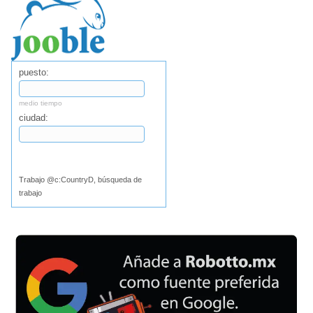
puesto:
medio tiempo
ciudad:
Buscar
Trabajo @c:CountryD, búsqueda de
trabajo