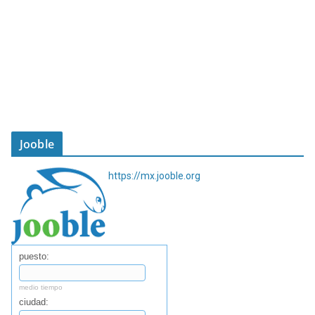
Jooble
https://mx.jooble.org
puesto:
medio tiempo
ciudad: