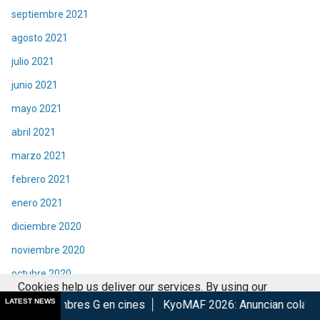
septiembre 2021
agosto 2021
julio 2021
junio 2021
mayo 2021
abril 2021
marzo 2021
febrero 2021
enero 2021
diciembre 2020
noviembre 2020
octubre 2020
Cookies help us deliver our services. By using our
septiembre 2020
LATEST NEWS
G en cines
KyoMAF 2026: Anuncian colaboraciones y activida
services, you agree to our use of cookies.
Got it