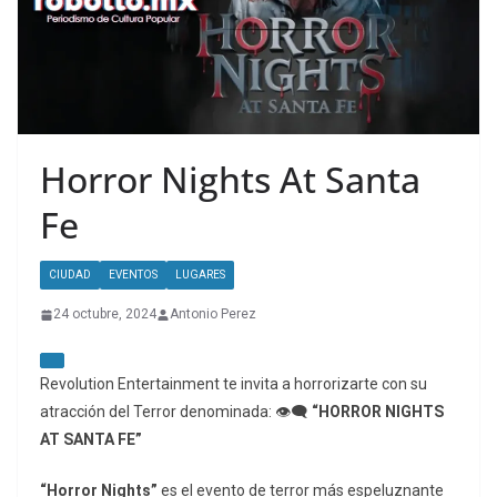
Horror Nights At Santa
Fe
CIUDAD
EVENTOS
LUGARES
24 octubre, 2024
Antonio Perez
Revolution Entertainment te invita a horrorizarte con su
atracción del Terror denominada: 👁‍🗨
“HORROR NIGHTS
AT SANTA FE”
“Horror Nights”
es el evento de terror más espeluznante