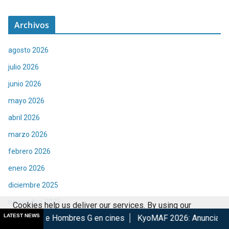
Archivos
agosto 2026
julio 2026
junio 2026
mayo 2026
abril 2026
marzo 2026
febrero 2026
enero 2026
diciembre 2025
noviembre 2025
Cookies help us deliver our services. By using our
LATEST NEWS
s G en cines
KyoMAF 2026: Anuncian colaboraciones y activi
services, you agree to our use of cookies.
Got it
octubre 2025