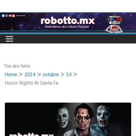
Skip
to
content
You are here:
Home
2024
octubre
24
Horror Nights At Santa Fe