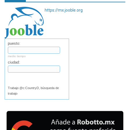
https://mx.jooble.org
puesto:
medio tiempo
ciudad:
Buscar
Trabajo @c:CountryD, búsqueda de
trabajo