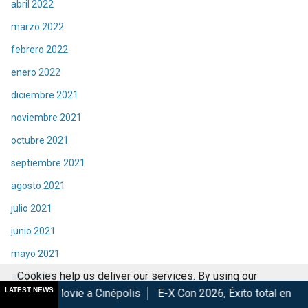
abril 2022
marzo 2022
febrero 2022
enero 2022
diciembre 2021
noviembre 2021
octubre 2021
septiembre 2021
agosto 2021
julio 2021
junio 2021
mayo 2021
Cookies help us deliver our services. By using our
abril 2021
LATEST NEWS
 a Cinépolis
E-X Con 2026, Éxito total en la convención.
Lo
services, you agree to our use of cookies.
Got it
marzo 2021