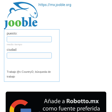
https://mx.jooble.org
puesto:
medio tiempo
ciudad:
Buscar
Trabajo @c:CountryD, búsqueda de
trabajo