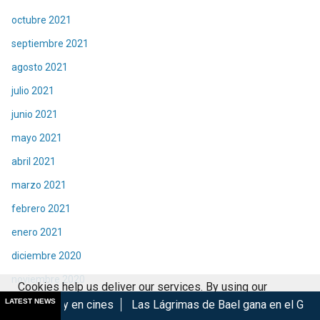
octubre 2021
septiembre 2021
agosto 2021
julio 2021
junio 2021
mayo 2021
abril 2021
marzo 2021
febrero 2021
enero 2021
diciembre 2020
noviembre 2020
Cookies help us deliver our services. By using our
octubre 2020
LATEST NEWS
 cines
Las Lágrimas de Bael gana en el GIFF 2026
Madoka 
services, you agree to our use of cookies.
Got it