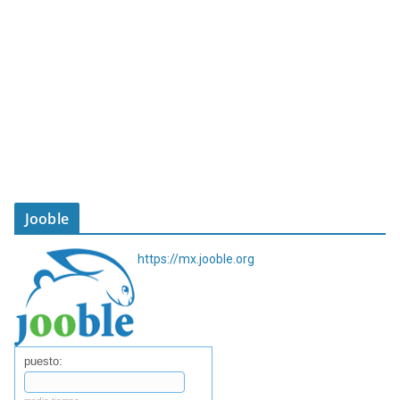
Jooble
https://mx.jooble.org
puesto: