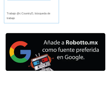
Buscar
Trabajo @c:CountryD, búsqueda de
trabajo