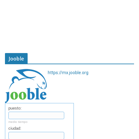
Jooble
https://mx.jooble.org
puesto:
medio tiempo
ciudad: