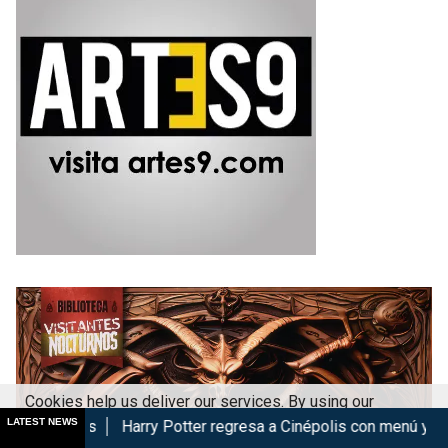
Cookies help us deliver our services. By using our
LATEST NEWS
Harry Potter regresa a Cinépolis con menú y coleccionables
services, you agree to our use of cookies.
Got it