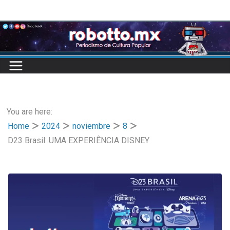
Skip
to
content
You are here:
Home
2024
noviembre
8
D23 Brasil: UMA EXPERIÊNCIA DISNEY