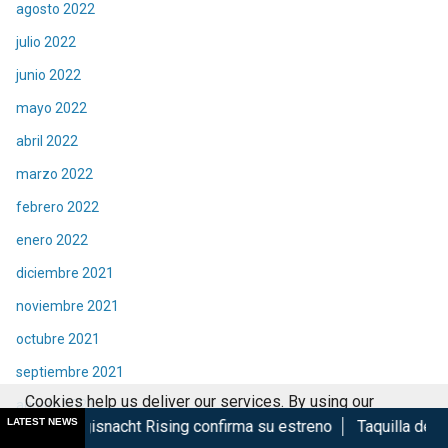
agosto 2022
julio 2022
junio 2022
mayo 2022
abril 2022
marzo 2022
febrero 2022
enero 2022
diciembre 2021
noviembre 2021
octubre 2021
septiembre 2021
Cookies help us deliver our services. By using our
agosto 2021
LATEST NEWS
t Rising confirma su estreno
Taquilla de Spider-Man Brand 
services, you agree to our use of cookies.
Got it
julio 2021