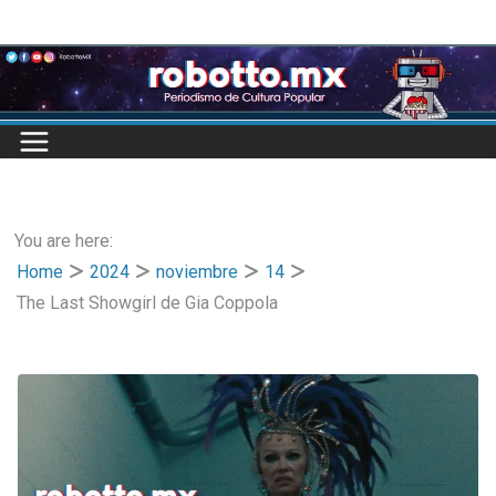
Skip
to
content
You are here:
Home
2024
noviembre
14
The Last Showgirl de Gia Coppola