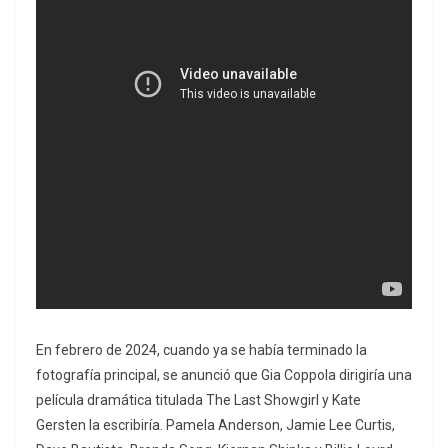
En febrero de 2024, cuando ya se había terminado la
fotografía principal, se anunció que Gia Coppola dirigiría una
película dramática titulada The Last Showgirl y Kate
Gersten la escribiría. Pamela Anderson, Jamie Lee Curtis,