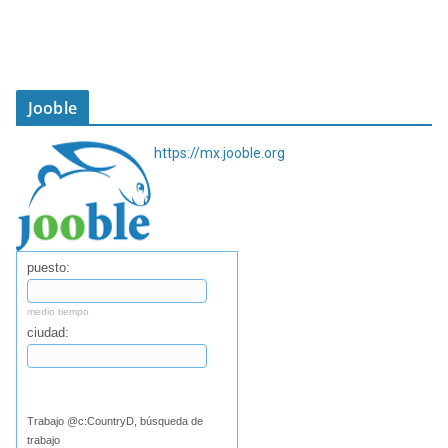
Jooble
https://mx.jooble.org
puesto:
medio tiempo
ciudad:
Buscar
Trabajo @c:CountryD, búsqueda de
trabajo