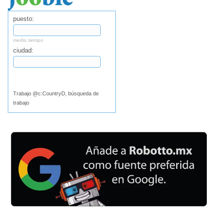
puesto:
medio tiempo
ciudad:
Buscar
Trabajo @c:CountryD, búsqueda de
trabajo