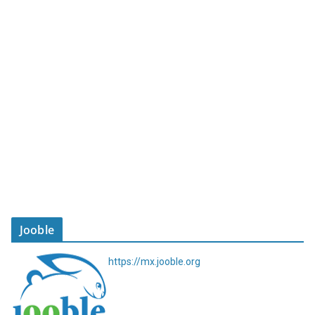
Jooble
https://mx.jooble.org