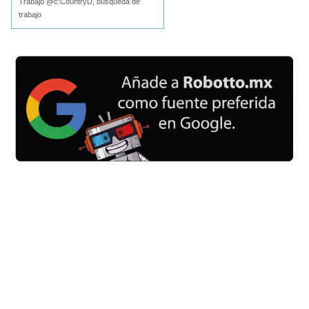
Trabajo @c:CountryD, búsqueda de
trabajo