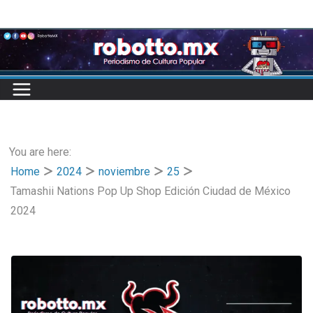
Skip
to
content
You are here:
Home
2024
noviembre
25
Tamashii Nations Pop Up Shop Edición Ciudad de México
2024