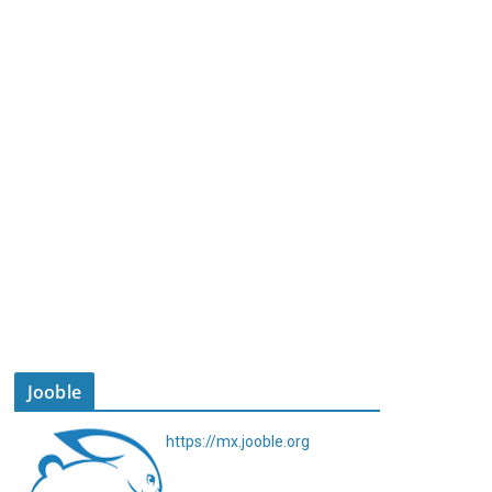
Jooble
https://mx.jooble.org