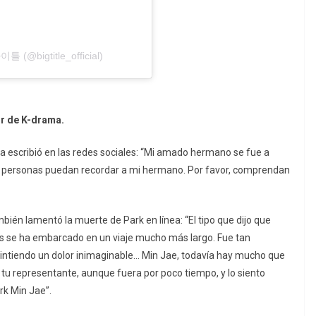
틀 (@bigtitle_official)
or de K-drama.
a escribió en las redes sociales: “Mi amado hermano se fue a
e personas puedan recordar a mi hermano. Por favor, comprendan
mbién lamentó la muerte de Park en línea: “El tipo que dijo que
es se ha embarcado en un viaje mucho más largo. Fue tan
sintiendo un dolor inimaginable… Min Jae, todavía hay mucho que
 tu representante, aunque fuera por poco tiempo, y lo siento
rk Min Jae”.