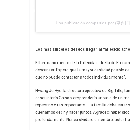
Una publicación compartida por (주)빅타이
Los más sinceros deseos llegan al fallecido act
El hermano menor de la fallecida estrella de K-dram
descansar. Espero que la mayor cantidad posible d
que no puedo contactar a todos individualmente”.
Hwang Ju Hye, la directora ejecutiva de Big Title, ta
conquistaría China y emprendería un viaje de un m
repentino y tan impactante… La familia debe estar 
queríamos decir y hacer juntos. Agradecí haber sido
profundamente. Nunca olvidaré el nombre, actor Pa