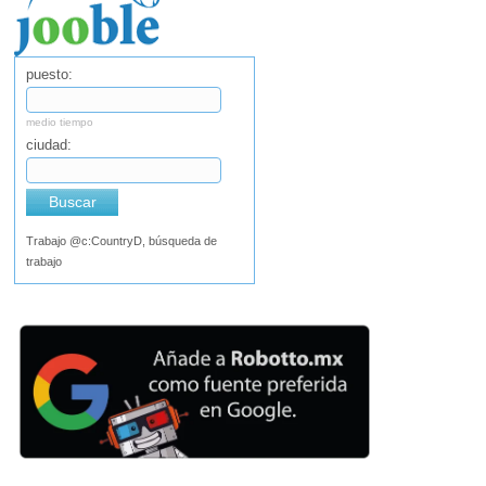
puesto:
medio tiempo
ciudad:
Buscar
Trabajo @c:CountryD, búsqueda de
trabajo