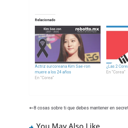
Relacionado
Actriz surcoreana Kim Sae-ron
¿Las 2 Corea
muere a los 24 años
En "Corea"
En "Corea"
8 cosas sobre ti que debes mantener en secret
You May Also Like