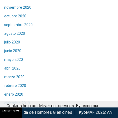
noviembre 2020
octubre 2020
septiembre 2020
agosto 2020
julio 2020
junio 2020
mayo 2020
abril 2020
marzo 2020
febrero 2020
enero 2020
diciembre 2019
Cookies help us deliver our services. By using our
noviembre 2019
LATEST NEWS
e Hombres G en cines
KyoMAF 2026: Anuncian colaboraciones
services, you agree to our use of cookies.
Got it