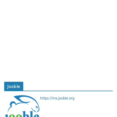
Jooble
https://mx.jooble.org