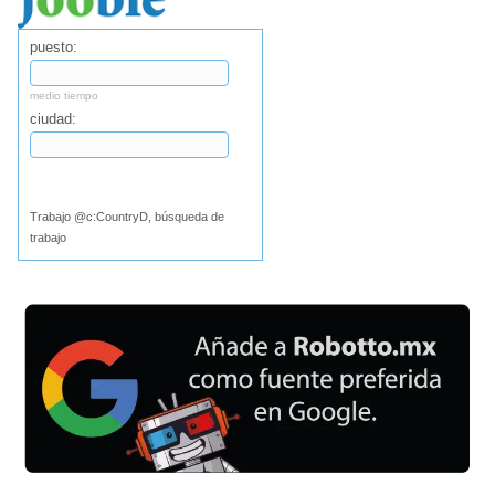
puesto:
medio tiempo
ciudad:
Buscar
Trabajo @c:CountryD, búsqueda de
trabajo