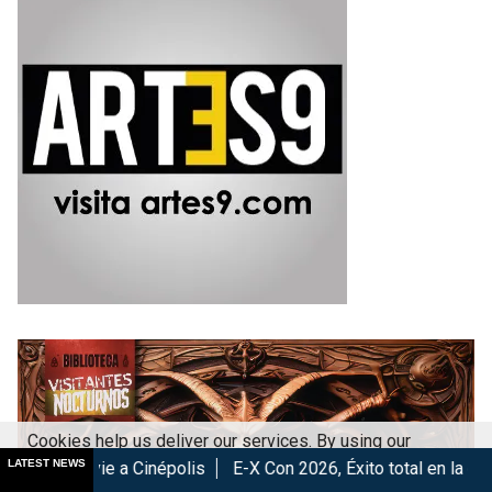
Cookies help us deliver our services. By using our
LATEST NEWS
a Cinépolis
E-X Con 2026, Éxito total en la convención.
Lo
services, you agree to our use of cookies.
Got it