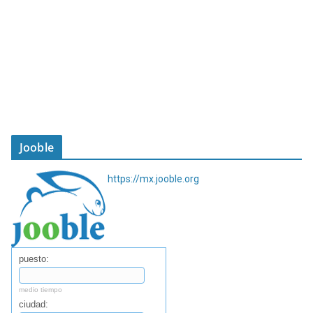
Jooble
https://mx.jooble.org
puesto:
medio tiempo
ciudad: