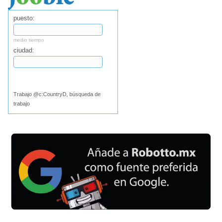
puesto:
medio tiempo
ciudad:
Buscar
Trabajo @c:CountryD, búsqueda de
trabajo