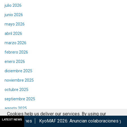
julio 2026
junio 2026
mayo 2026
abril 2026
marzo 2026
febrero 2026
enero 2026
diciembre 2025
noviembre 2025
octubre 2025
septiembre 2025
agosto 2025
Cookies help us deliver our services. By using our
julio 2025
LATEST NEWS
KyoMAF 2026: Anuncian colaboraciones y actividades de su 15
services, you agree to our use of cookies.
Got it
junio 2025