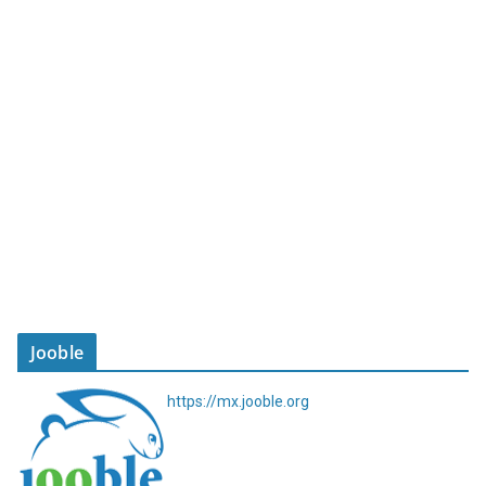
Jooble
https://mx.jooble.org