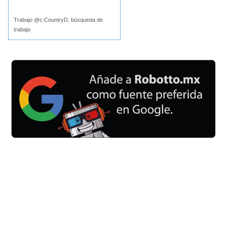
Buscar
Trabajo @c:CountryD, búsqueda de
trabajo