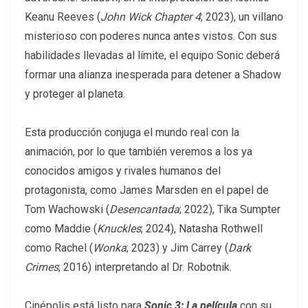
Keanu Reeves (
John Wick Chapter 4
; 2023), un villano
misterioso con poderes nunca antes vistos. Con sus
habilidades llevadas al límite, el equipo Sonic deberá
formar una alianza inesperada para detener a Shadow
y proteger al planeta.
Esta producción conjuga el mundo real con la
animación, por lo que también veremos a los ya
conocidos amigos y rivales humanos del
protagonista, como James Marsden en el papel de
Tom Wachowski (
Desencantada
; 2022), Tika Sumpter
como Maddie (
Knuckles
; 2024), Natasha Rothwell
como Rachel (
Wonka
; 2023) y Jim Carrey (
Dark
Crimes
; 2016) interpretando al Dr. Robotnik.
Cinépolis está listo para
Sonic 3: La película
con su