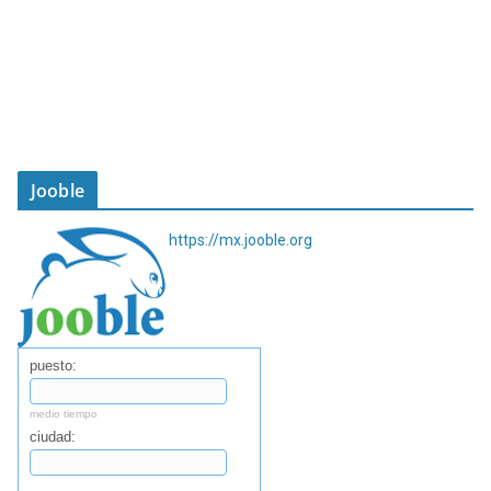
Jooble
https://mx.jooble.org
puesto:
medio tiempo
ciudad: