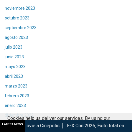
noviembre 2023
octubre 2023
septiembre 2023
agosto 2023
julio 2023
junio 2023
mayo 2023
abril 2023
marzo 2023
febrero 2023
enero 2023
diciembre 2022
Cookies help us deliver our services. By using our
noviembre 2022
LATEST NEWS
 Cinépolis
E-X Con 2026, Éxito total en la convención.
Los
services, you agree to our use of cookies.
Got it