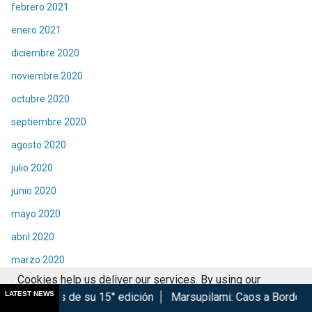
febrero 2021
enero 2021
diciembre 2020
noviembre 2020
octubre 2020
septiembre 2020
agosto 2020
julio 2020
junio 2020
mayo 2020
abril 2020
marzo 2020
Cookies help us deliver our services. By using our
febrero 2020
LATEST NEWS
e su 15° edición
Marsupilami: Caos a Bordo se estrena en Ci
services, you agree to our use of cookies.
Got it
enero 2020