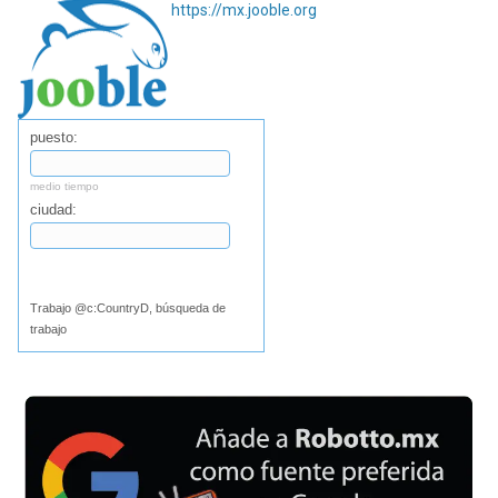
https://mx.jooble.org
puesto:
medio tiempo
ciudad:
Buscar
Trabajo @c:CountryD, búsqueda de
trabajo