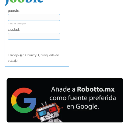
puesto:
medio tiempo
ciudad:
Buscar
Trabajo @c:CountryD, búsqueda de
trabajo