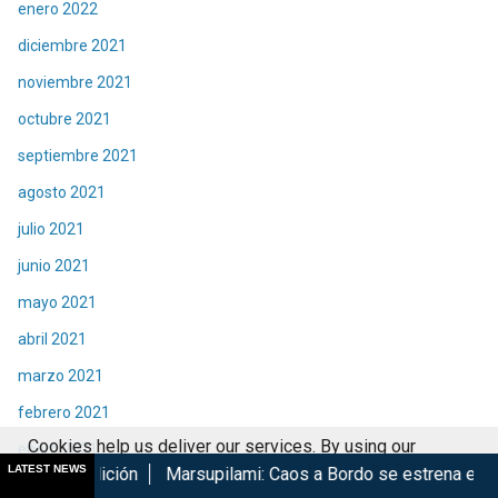
enero 2022
diciembre 2021
noviembre 2021
octubre 2021
septiembre 2021
agosto 2021
julio 2021
junio 2021
mayo 2021
abril 2021
marzo 2021
febrero 2021
Cookies help us deliver our services. By using our
enero 2021
LATEST NEWS
n
Marsupilami: Caos a Bordo se estrena en Cinépolis
Harry
services, you agree to our use of cookies.
Got it
diciembre 2020