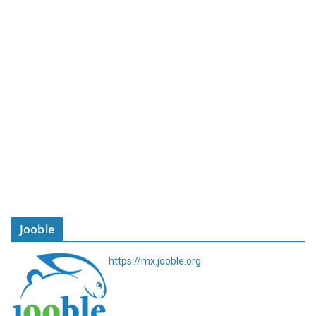
Jooble
https://mx.jooble.org