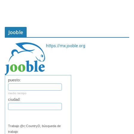
Jooble
https://mx.jooble.org
puesto:
medio tiempo
ciudad:
Buscar
Trabajo @c:CountryD, búsqueda de
trabajo