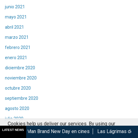
junio 2021
mayo 2021
abril 2021
marzo 2021
febrero 2021
enero 2021
diciembre 2020
noviembre 2020
octubre 2020
septiembre 2020
agosto 2020
julio 2020
Cookies help us deliver our services. By using our
junio 2020
LATEST NEWS
 Brand New Day en cines
Las Lágrimas de Bael gana en el GI
services, you agree to our use of cookies.
Got it