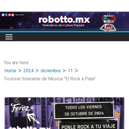
Skip
to
content
You are here:
Home
2024
diciembre
11
Festival Itinerante de Música “El Rock a Pata”