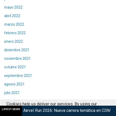
mayo 2022
abril 2022
marzo 2022
febrero 2022
enero 2022
diciembre 2021
noviembre 2021
octubre 2021
septiembre 2021
agosto 2021
julio 2021
junio 2021
Cookies help us deliver our services. By using our
LATEST NEWS
mayo 2021
 Run 2026: Nueva carrera temática en CDMX
Retorna The Tra
services, you agree to our use of cookies.
Got it