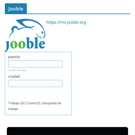
Jooble
https://mx.jooble.org
puesto:
medio tiempo
ciudad:
Buscar
Trabajo @c:CountryD, búsqueda de
trabajo